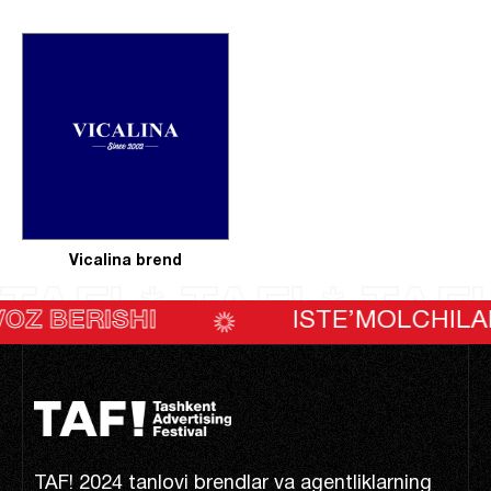
Vicalina brend
TAF! * TAF! * TAF!
ISTE’MOLCHILARNING OVOZ BERISH
TAF! 2024 tanlovi brendlar va agentliklarning