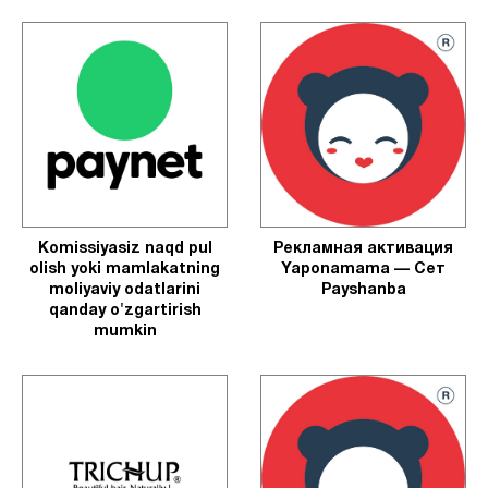
Komissiyasiz naqd pul
Рекламная активация
olish yoki mamlakatning
Yaponamama — Сет
moliyaviy odatlarini
Payshanba
qanday o'zgartirish
mumkin