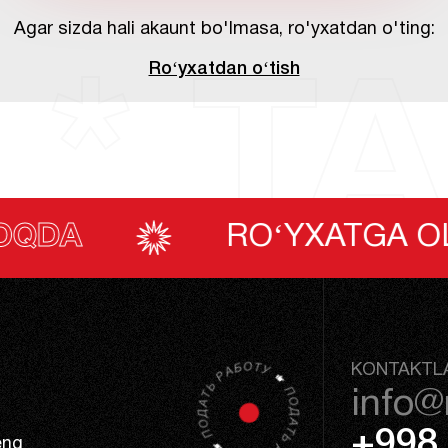
Agar sizda hali akaunt bo'lmasa, ro'yxatdan o'ting:
Roʻyxatdan oʻtish
 * TA
ROʻYXATGA OLISH DAVOM E
KONTAKTL
info@
+998 
eng