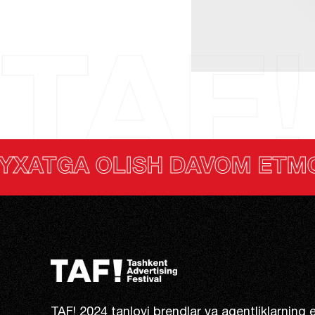
TAF!
H DAVOM ETMOQDA
TAF! 2024 tanlovi brendlar va agentliklarning 