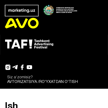
Siz aʼzomisiz?
AVTORIZATSIYA
/
RO'YXATDAN O'TISH
Ish