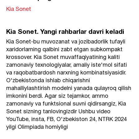
Kia Sonet
Kia Sonet. Yangi rahbarlar davri keladi
Kia Sonet-bu muvozanat va jozibadorlik tufayli
xaridorlarning qalbini zabt etgan subkompakt
krossover. Kia Sonet muvaffaqiyatining kaliti
zamonaviy texnologiyalar, amaliy iste'mol sifati
va raqobatbardosh narxning kombinatsiyasidir.
O'zbekistonda ishlab chiqarishni
mahalliylashtirish modelni yanada qulayroq qilish
imkonini berdi. Agar siz tejamkor, ammo
zamonaviy va funktsional suvni qidirsangiz, Kia
Sonet sizning tanlovingizdir Ushbu video
YouTube, insta, FB, O'zbekiston 24, NTRK 2024
yilgi Olimpiada homiyligi