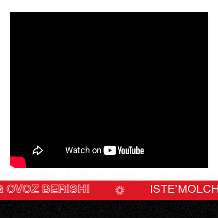
TAF! * TAF! * TAF!
BERISHI
ISTE’MOLCHILARNI