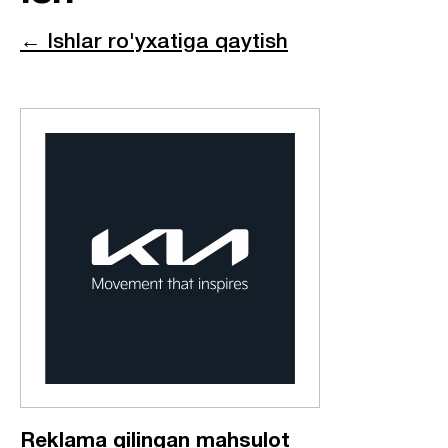
← Ishlar ro'yxatiga qaytish
Reklama qilingan mahsulot