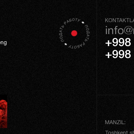
KONTAKTL
info@
+998 
eng
+998 
MANZIL:
Toshkent sh