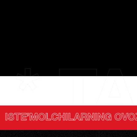
 * TA
RNING OVOZ BERISHI