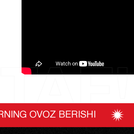
TAF!
SHI
ISTE’MOLCHILA