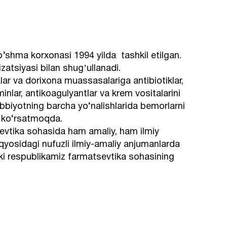
shma korxonasi 1994 yilda tashkil etilgan.
izatsiyasi bilan shugʼullanadi.
lar va dorixona muassasalariga antibiotiklar,
minlar, antikoagulyantlar va krem vositalarini
ibbiyotning barcha yo‘nalishlarida bemorlarni
ni ko‘rsatmoqda.
vtika sohasida ham amaliy, ham ilmiy
miqyosidagi nufuzli ilmiy-amaliy anjumanlarda
alki respublikamiz farmatsevtika sohasining