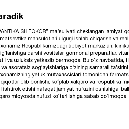
aradik
ANTIKA SHIFOKOR” ma’suliyati cheklangan jamiyat qo’
matsevtika mahsulotlari ulgurji ishlab chiqarish va real
xonamiz Respublikamizdagi tibbiyot markazlari, klinika
lig‘lanishga qarshi vositalar, gormonal preparatlar, vita
atli va uzluksiz yetkazib bermoqda. Bu o‘z navbatida, t
 va asoratsiz sog‘ayishlariga o‘zining samarali ta’siri
rxonamizning yetuk mutaxassislari tomonidan farmatse
qiqotlar olib borilishi, ko‘plab xalqaro va respublika 
l ishtirok etishi nafaqat jamiyat nufuzini oshishiga, b
qaro miqyosda nufuzi ko‘tarilishiga sabab bo‘lmoqda.