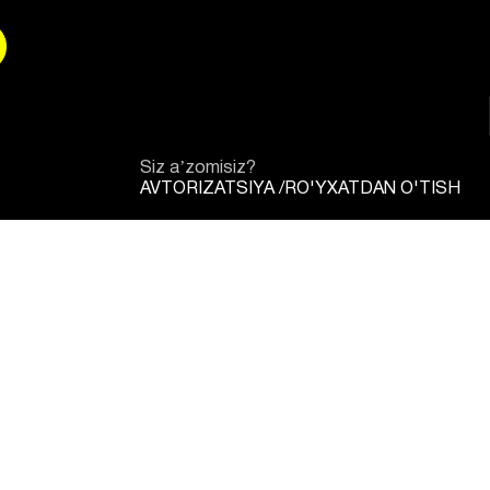
Siz aʼzomisiz?
AVTORIZATSIYA
/
RO'YXATDAN O'TISH