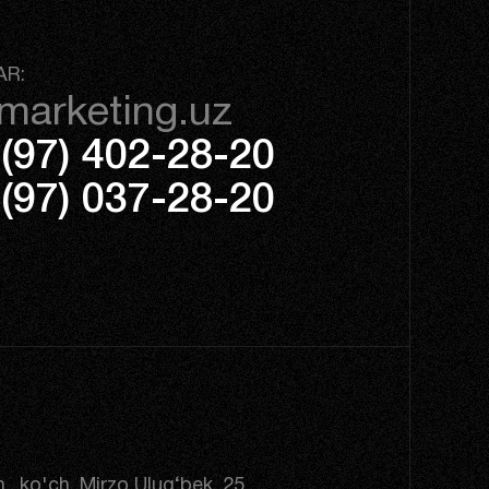
AR:
marketing.uz
(97) 402-28-20
(97) 037-28-20
., ko'ch. Mirzo Ulug‘bek, 25