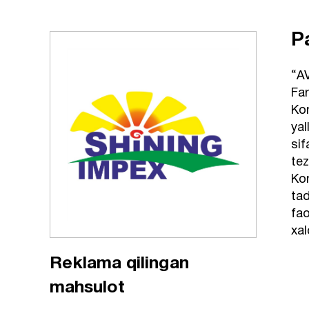
P
“AV
Far
Kor
yal
sif
tez
Ko
tad
fao
xal
Reklama qilingan
mahsulot