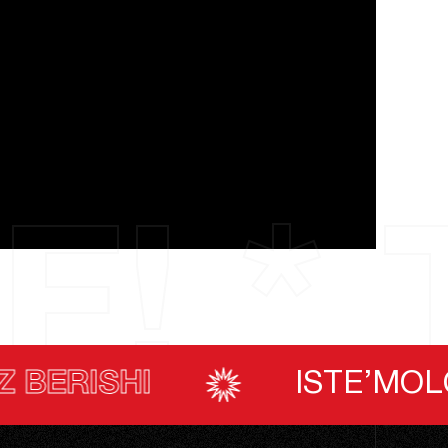
F! * 
ISTE’MOLCHILARNING OVO