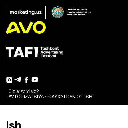
Siz aʼzomisiz?
AVTORIZATSIYA
/
RO'YXATDAN O'TISH
Ish