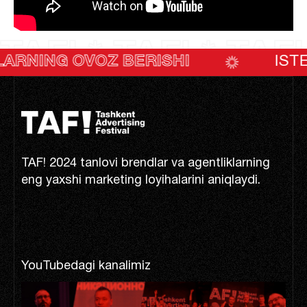
TAF! * TAF! * TAF!
 OVOZ BERISHI
ISTE’MOLCH
TAF! 2024 tanlovi brendlar va agentliklarning
eng yaxshi marketing loyihalarini aniqlaydi.
YouTubedagi kanalimiz