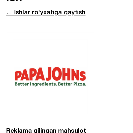
← Ishlar ro'yxatiga qaytish
Reklama qilingan mahsulot