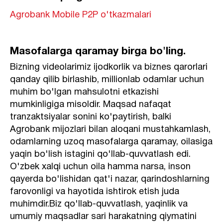
Agrobank Mobile P2P o'tkazmalari
Masofalarga qaramay birga bo'ling.
Bizning videolarimiz ijodkorlik va biznes qarorlari
qanday qilib birlashib, millionlab odamlar uchun
muhim bo'lgan mahsulotni etkazishi
mumkinligiga misoldir. Maqsad nafaqat
tranzaktsiyalar sonini ko'paytirish, balki
Agrobank mijozlari bilan aloqani mustahkamlash,
odamlarning uzoq masofalarga qaramay, oilasiga
yaqin bo'lish istagini qo'llab-quvvatlash edi.
O'zbek xalqi uchun oila hamma narsa, inson
qayerda bo'lishidan qat'i nazar, qarindoshlarning
farovonligi va hayotida ishtirok etish juda
muhimdir.Biz qo'llab-quvvatlash, yaqinlik va
umumiy maqsadlar sari harakatning qiymatini