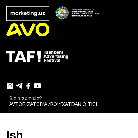
Siz aʼzomisiz?
AVTORIZATSIYA
/
RO'YXATDAN O'TISH
Ish