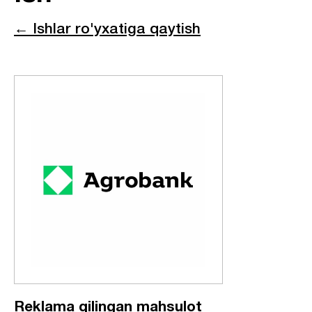
← Ishlar ro'yxatiga qaytish
Reklama qilingan mahsulot