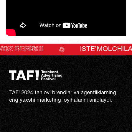
TAF! * TAF! * TAF!
SHI
ISTE’MOLCHILARNING OV
TAF! 2024 tanlovi brendlar va agentliklarning
eng yaxshi marketing loyihalarini aniqlaydi.