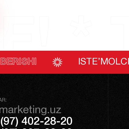
F! * 
TE’MOLCHILARNING OVOZ BE
AR:
marketing.uz
(97) 402-28-20