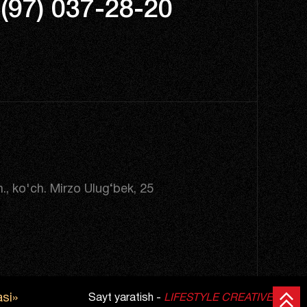
(97) 037-28-20
., ko'ch. Mirzo Ulug‘bek, 25
si»
Sayt yaratish -
LIFESTYLE CREATIVE