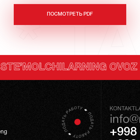
ПОСМОТРЕТЬ PDF
 * TA
G OVOZ BERISHI
IS
KONTAKTL
info@
+998 
eng