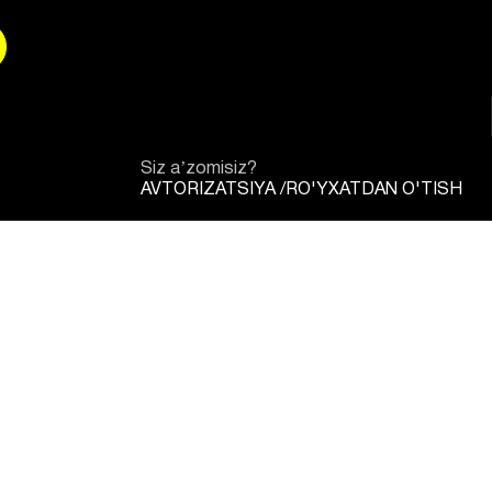
Siz aʼzomisiz?
AVTORIZATSIYA
/
RO'YXATDAN O'TISH