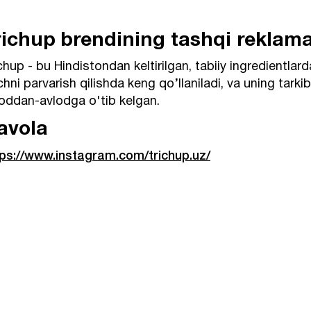
richup brendining tashqi reklama
chup - bu Hindistondan keltirilgan, tabiiy ingredientla
hni parvarish qilishda keng qo’llaniladi, va uning tarkib
oddan-avlodga o'tib kelgan.
avola
tps://www.instagram.com/trichup.uz/