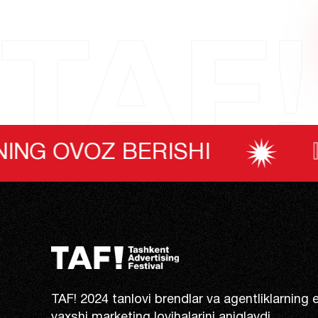
TAF!
ISTE’MOLCHILARNIN
TAF! 2024 tanlovi brendlar va agentliklarning 
yaxshi marketing loyihalarini aniqlaydi.