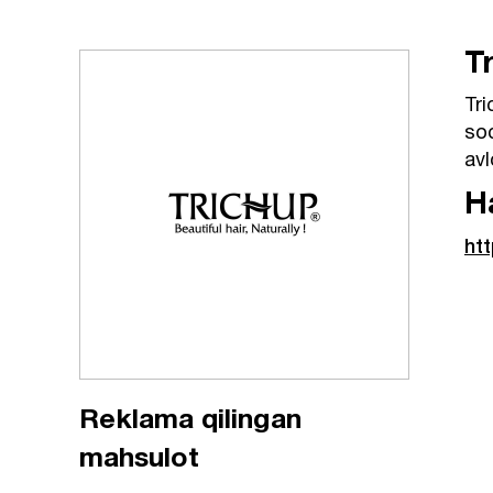
T
Tri
soc
avl
H
ht
Reklama qilingan
mahsulot