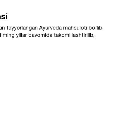
si
rdan tayyorlangan Ayurveda mahsuloti bo’lib,
i ming yillar davomida takomillashtirilib,