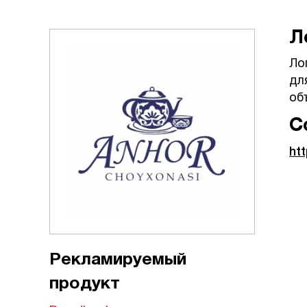
Л
Ло
дл
об
С
htt
Рекламируемый
продукт