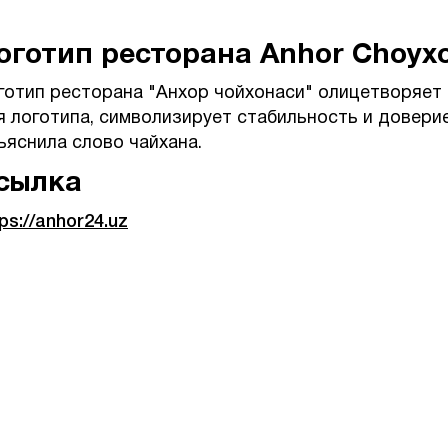
оготип ресторана Anhor Choyx
готип ресторана "Анхор чойхонаси" олицетворяет 
я логотипа, символизирует стабильность и доверие
ъяснила слово чайхана.
сылка
ps://anhor24.uz