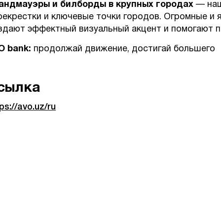
андмауэры и билборды в крупных городах
— наш
рекрестки и ключевые точки городов. Огромные и 
здают эффектный визуальный акцент и помогают 
O bank:
продолжай движение, достигай большего
сылка
ps://avo.uz/ru