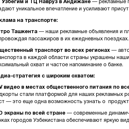
 Узбегим и ТЦ Навруз в Андижане
— рекламные п
здают уникальное впечатление и усиливают присут
клама на транспорте:
тро Ташкента
— наши рекламные объявления и пл
провождая пассажиров в их ежедневных поездках
щественный транспорт во всех регионах
— авто
анспорта в каждой области страны украшены наши
ксимальный охват и частое напоминание о банке.
диа-стратегия с широким охватом:
V видео в местах общественного питания по вс
дкорты стали платформой для наших рекламных ро
ст — это еще одна возможность узнать о продукта
D экраны по всей стране
— современные динамич
чках городов Узбекистана обеспечивают яркую ви