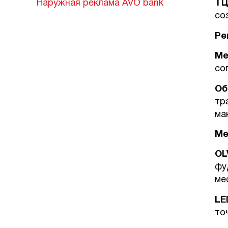
Наружная реклама AVO bank
ТЦ
со
Ре
Ме
со
Об
тр
ма
Ме
OL
фу
ме
LE
то