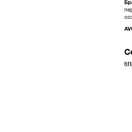
Бр
пе
со
AV
С
htt