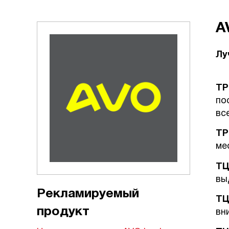
A
Лу
ТР
по
вс
ТР
ме
ТЦ
вы
Рекламируемый
ТЦ
продукт
вн