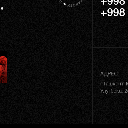
+998 
в.
+998 
АДРЕС:
г.Ташкент,
Улугбека, 2