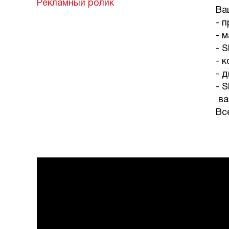
Рекламный ролик
Ва
- 
- 
- 
- 
- 
- 
ва
Вс
⠀