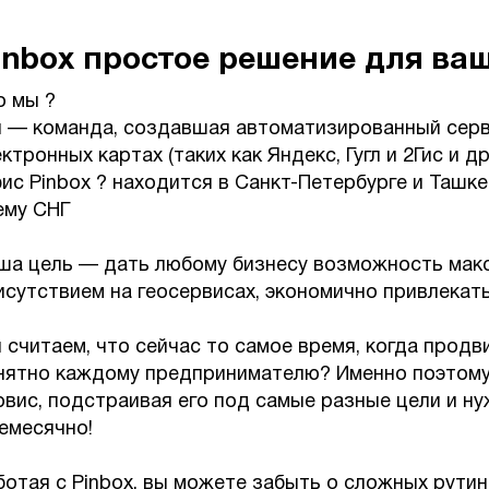
inbox простое решение для ва
о мы ?
 — команда, создавшая автоматизированный серви
ктронных картах (таких как Яндекс, Гугл и 2Гис и др
ис Pinbox ? находится в Санкт-Петербурге и Ташк
ему СНГ
ша цель — дать любому бизнесу возможность мак
исутствием на геосервисах, экономично привлекат
 считаем, что сейчас то самое время, когда прод
нятно каждому предпринимателю? Именно поэтому
рвис, подстраивая его под самые разные цели и н
емесячно!
ботая с Pinbox, вы можете забыть о сложных рути