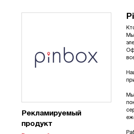
P
Кт
Мы
эле
Оф
вс
⠀
На
пр
⠀
Мы
по
се
Рекламируемый
еж
продукт
⠀
Ра