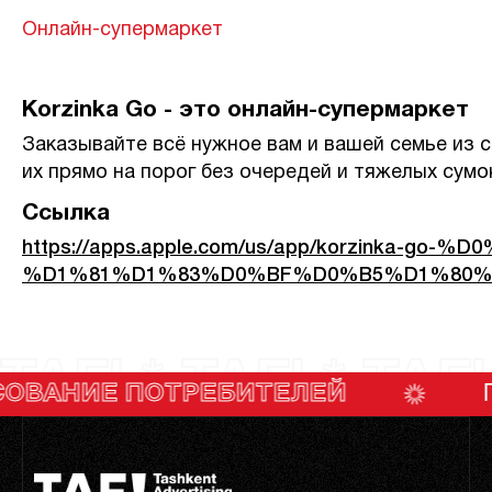
Онлайн-супермаркет
Korzinka Go - это онлайн-супермаркет
Заказывайте всё нужное вам и вашей семье из 
их прямо на порог без очередей и тяжелых сумо
Ссылка
https://apps.apple.com/us/app/korzink
%D1%81%D1%83%D0%BF%D0%B5%D1%80%D
TAF! * TAF! * TAF!
Е ПОТРЕБИТЕЛЕЙ
ГОЛОСО