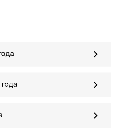
года
, продукции и пр.
 или серии изображений и текстовая часть
писанием работы
 года
 файл с шириной не менее 1920 пикселей,
0 DPI
ложки и этикетки для товаров и услуг.
ного или серии изображений
а
й вид упаковки) и текстовая часть (со
писанием работы