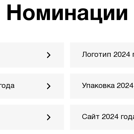
Номинации
Логотип 2024 
мещена на ТВ
Логотип бренда, компании
 описанием работы
Работа в формате одного
(со ссылкой на сайт) с о
года
Упаковка 2024
Требования:
Изображение - .jpg, .png
разрешением не менее 15
ещена в интернете
Все виды упаковки, об
 описанием работы
Работа в формате од
Сайт 2024 год
(показывающих внешни
разрешение не менее 720p
 видео — не более 2
ссылкой на сайт) с о