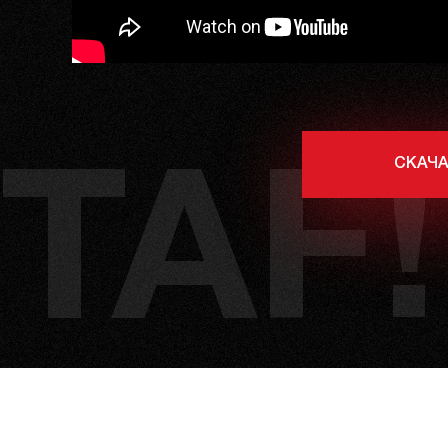
СКАЧА
TAF!