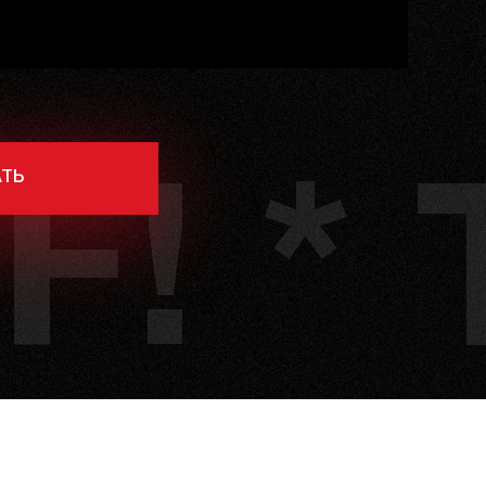
ТЬ
F! * 